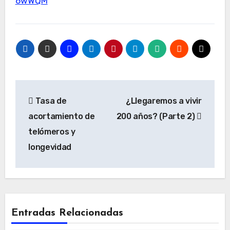
6wWQM
Navegación
Tasa de
¿Llegaremos a vivir
de
acortamiento de
200 años? (Parte 2)
entradas
telómeros y
longevidad
Entradas Relacionadas