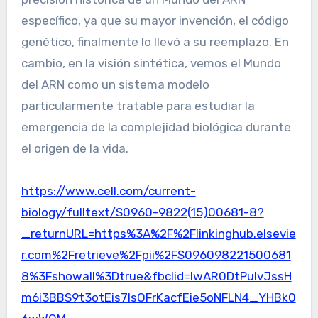
específico, ya que su mayor invención, el código
genético, finalmente lo llevó a su reemplazo. En
cambio, en la visión sintética, vemos el Mundo
del ARN como un sistema modelo
particularmente tratable para estudiar la
emergencia de la complejidad biológica durante
el origen de la vida.
https://www.cell.com/current-
biology/fulltext/S0960-9822(15)00681-8?
_returnURL=https%3A%2F%2Flinkinghub.elsevie
r.com%2Fretrieve%2Fpii%2FS096098221500681
8%3Fshowall%3Dtrue&fbclid=IwAR0DtPuIvJssH
m6i3BBS9t3otEis7IsOFrKacfEie5oNFLN4_YHBk0