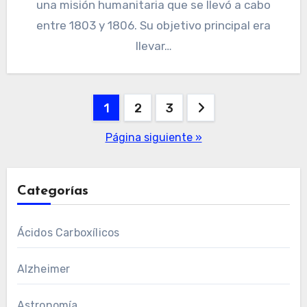
una misión humanitaria que se llevó a cabo
entre 1803 y 1806. Su objetivo principal era
llevar…
Paginación
1
2
3
de
Página siguiente »
entradas
Categorías
Ácidos Carboxílicos
Alzheimer
Astronomía