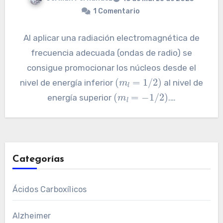
1 Comentario
Al aplicar una radiación electromagnética de
frecuencia adecuada (ondas de radio) se
consigue promocionar los núcleos desde el
(
m
l
=
1
/
2
)
nivel de energía inferior
al nivel de
(
m
l
=
−
1
/
2
)
energía superior
.…
Categorías
Ácidos Carboxílicos
Alzheimer