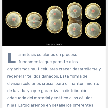
L
a mitosis celular es un proceso
fundamental que permite a los
organismos multicelulares crecer, desarrollarse y
regenerar tejidos dañados. Esta forma de
división celular es crucial para el mantenimiento
de la vida, ya que garantiza la distribución
adecuada del material genético a las células
hijas. Estudiaremos en detalle los diferentes