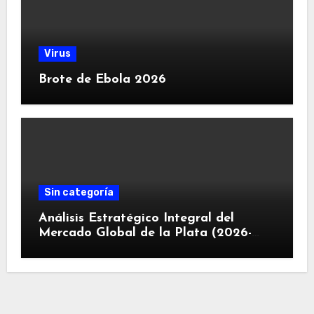
Virus
Brote de Ebola 2026
Sin categoría
Análisis Estratégico Integral del
Mercado Global de la Plata (2026-
2030): Convergencia de Déficit
Estructural, Revolución Industrial
Tecnológica y Restricciones
Geopolíticas de la Capacidad Minera