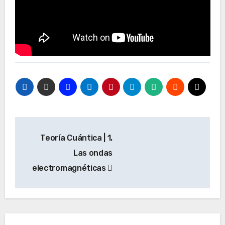
Navegación
Teoría Cuántica | 1.
de
Las ondas
entradas
electromagnéticas