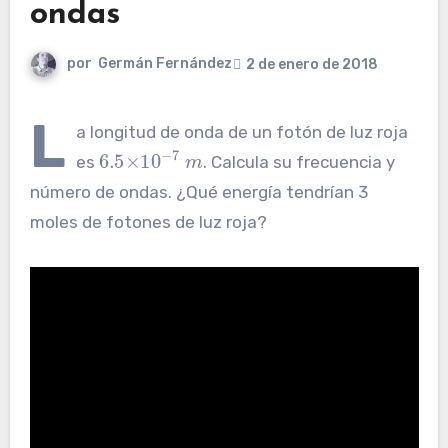
ondas
por
Germán Fernández
2 de enero de 2018
L
a longitud de onda de un fotón de luz roja
6.5
×
10
−
7
m
es
. Calcula su frecuencia y
número de ondas. ¿Qué energía tendrían 3
moles de fotones de luz roja?