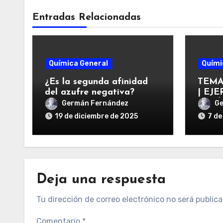
Entradas Relacionadas
Química General
Quími
¿Es la segunda afinidad
TEMA
del azufre negativa?
| EJE
SEGÚ
Germán Fernández
Ge
AGUA
19 de diciembre de 2025
7 de
Deja una respuesta
Tu dirección de correo electrónico no será publica
Comentario
*