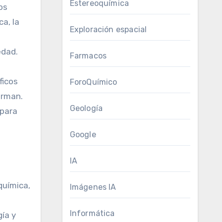
Estereoquímica
os
a, la
Exploración espacial
edad.
Farmacos
ficos
ForoQuímico
orman.
Geología
 para
Google
IA
química,
Imágenes IA
Informática
gía y