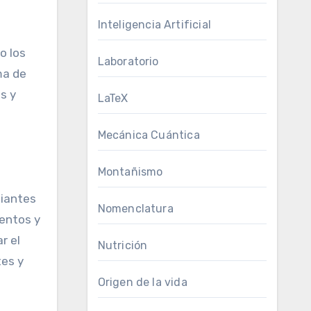
Inteligencia Artificial
o los
Laboratorio
ma de
s y
LaTeX
Mecánica Cuántica
Montañismo
miantes
Nomenclatura
mentos y
r el
Nutrición
tes y
Origen de la vida