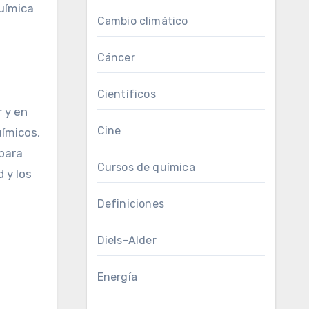
química
Cambio climático
Cáncer
Científicos
r y en
Cine
ímicos,
 para
Cursos de química
 y los
Definiciones
Diels-Alder
Energía