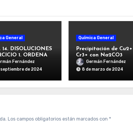
ca General
Química General
 14. DISOLUCIONES
Precipitación de Cu2+
RCICIO 1. ORDENAR
Cr3+ con Na2CO3
N SOLUBILIDAD EN
rmán Fernández
Germán Fernández
 LAS SUSTANCIAS
 septiembre de 2024
8 de marzo de 2024
da.
Los campos obligatorios están marcados con
*