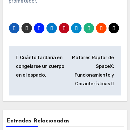
prometedor.
Navegación
Cuánto tardaría en
Motores Raptor de
de
congelarse un cuerpo
SpaceX:
entradas
en el espacio.
Funcionamiento y
Características
Entradas Relacionadas