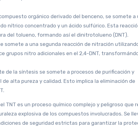
un compuesto orgánico derivado del benceno, se somete a
do nítrico concentrado y un ácido sulfúrico. Esta reacci
ura del tolueno, formando así el dinitrotolueno (DNT).
se somete a una segunda reacción de nitración utilizand
duce grupos nitro adicionales en el 2,4-DNT, transformánd
nte de la síntesis se somete a procesos de purificación y
 de alta pureza y calidad. Esto implica la eliminación de
T.
del TNT es un proceso químico complejo y peligroso que r
uraleza explosiva de los compuestos involucrados. Se lle
diciones de seguridad estrictas para garantizar la prote