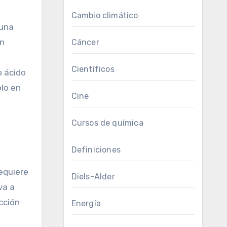
Cambio climático
 una
ón
Cáncer
Científicos
o ácido
olo en
Cine
Cursos de química
Definiciones
equiere
Diels-Alder
va a
cción
Energía