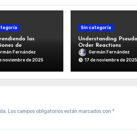
ategoría
Sin categoría
endiendo las
Understanding Pseudo
iones de
Order Reactions
oorden
rmán Fernández
Germán Fernández
e noviembre de 2025
17 de noviembre de 2025
da.
Los campos obligatorios están marcados con
*