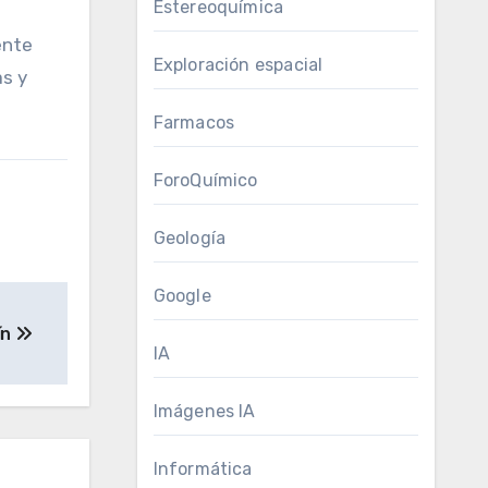
Estereoquímica
ente
Exploración espacial
as y
Farmacos
ForoQuímico
Geología
Google
ín
IA
Imágenes IA
Informática