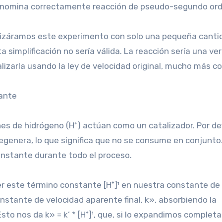
 denomina correctamente reacción de pseudo-segundo ord
ealizáramos este experimento con solo una pequeña canti
 simplificación no sería válida. La reacción sería una ve
izarla usando la ley de velocidad original, mucho más c
tante
es de hidrógeno (H⁺) actúan como un catalizador. Por def
regenera, lo que significa que no se consume en conjunto.
nstante durante todo el proceso.
r este término constante [H⁺]¹ en nuestra constante de
nstante de velocidad aparente final, k», absorbiendo la
sto nos da k» = k’ * [H⁺]¹, que, si lo expandimos comple