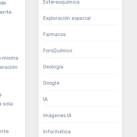
Estereoquímica
 de
mente.
Exploración espacial
Farmacos
ForoQuímico
ua misma
aración
Geología
Google
a
IA
a sola
Imágenes IA
ente
Informática