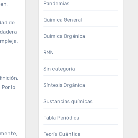
Pandemias
en.
Química General
dad de
rdadera
Química Orgánica
ompleja.
RMN
Sin categoría
inición,
Síntesis Orgánica
 Por lo
Sustancias químicas
Tabla Periódica
tamente,
Teoría Cuántica