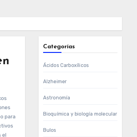
Categorías
en
Ácidos Carboxílicos
Alzheimer
Astronomía
cos
iones
Bioquímica y biología molecular
do para
ctivos
Bulos
 el