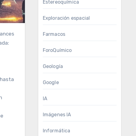
Estereoquímica
Exploración espacial
vances
Farmacos
ada:
ForoQuímico
Geología
 hasta
Google
n
IA
Imágenes IA
de
Informática