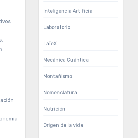
Inteligencia Artificial
tivos
Laboratorio
s.
LaTeX
n
Mecánica Cuántica
Montañismo
Nomenclatura
ración
Nutrición
economía
Origen de la vida