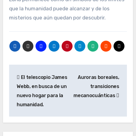
que la humanidad puede alcanzar y de los
misterios que aún quedan por descubrir.
Navegación
El telescopio James
Auroras boreales,
de
Webb, en busca de un
transiciones
entradas
nuevo hogar para la
mecanocuánticas
humanidad.