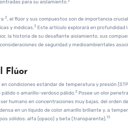
2
ncontradas para su aislamiento.
2
ura
, el flúor y sus compuestos son de importancia crucia
3
ficas y médicas.
Este artículo explorará en profundidad 
úor, la historia de su desafiante aislamiento, sus compu
s consideraciones de seguridad y medioambientales asoc
l Flúor
as en condiciones estándar de temperatura y presión (STP
2
o pálido o amarillo-verdoso pálido.
Posee un olor penetr
el ser humano en concentraciones muy bajas, del orden de
densa en un líquido de color amarillo brillante y, a tempe
13
pos sólidos: alfa (opaco) y beta (transparente).