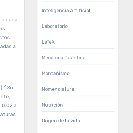
Inteligencia Artificial
l en una
Laboratorio
las
estos
LaTeX
iadas a
Mecánica Cuántica
Montañismo
2
).
Su
Nomenclatura
ante,
Nutrición
 0.02 a
raturas
Origen de la vida