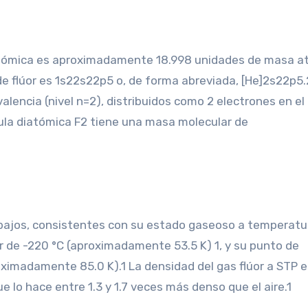
a atómica es aproximadamente 18.998 unidades de masa a
de flúor es 1s22s22p5 o, de forma abreviada, [He]2s22p5.
alencia (nivel n=2), distribuidos como 2 electrones en el 
cula diatómica F2​ tiene una masa molecular de
uy bajos, consistentes con su estado gaseoso a temperatu
r de -220 °C (aproximadamente 53.5 K) 1, y su punto de
ximadamente 85.0 K).1 La densidad del gas flúor a STP e
que lo hace entre 1.3 y 1.7 veces más denso que el aire.1