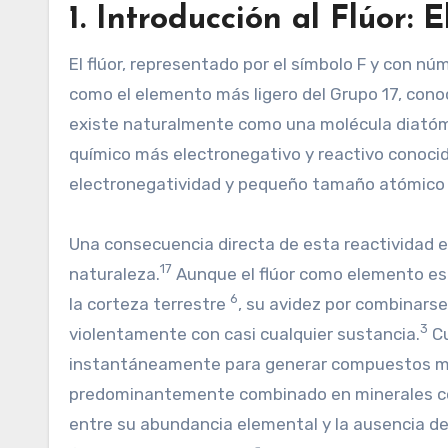
1. Introducción al Flúor:
El flúor, representado por el símbolo F y con nú
como el elemento más ligero del Grupo 17, cono
existe naturalmente como una molécula diatómi
químico más electronegativo y reactivo conocid
electronegatividad y pequeño tamaño atómic
Una consecuencia directa de esta reactividad e
17
naturaleza.
Aunque el flúor como elemento es
6
la corteza terrestre
, su avidez por combinars
3
violentamente con casi cualquier sustancia.
Cu
instantáneamente para generar compuestos más
predominantemente combinado en minerales como la
entre su abundancia elemental y la ausencia de