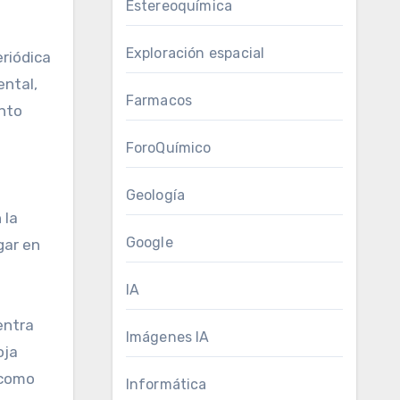
Estereoquímica
Exploración espacial
eriódica
ntal,
Farmacos
ento
ForoQuímico
.
Geología
 la
Google
gar en
IA
entra
Imágenes IA
oja
 como
Informática