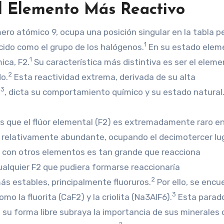
 El Elemento Más Reactivo
mero atómico 9, ocupa una posición singular en la tabla p
1
cido como el grupo de los halógenos.
En su estado eleme
1
ca, F2​.
Su característica más distintiva es ser el elem
2
o.
Esta reactividad extrema, derivada de su alta
3
o
, dicta su comportamiento químico y su estado natural
s que el flúor elemental (F2​) es extremadamente raro en
 relativamente abundante, ocupando el decimotercer lu
e con otros elementos es tan grande que reacciona
alquier F2​ que pudiera formarse reaccionaría
2
 estables, principalmente fluoruros.
Por ello, se encu
3
 fluorita (CaF2​) y la criolita (Na3​AlF6​).
Esta parad
 su forma libre subraya la importancia de sus minerales