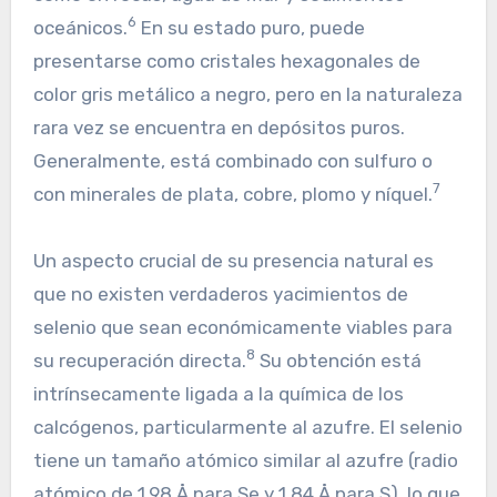
6
oceánicos.
En su estado puro, puede
presentarse como cristales hexagonales de
color gris metálico a negro, pero en la naturaleza
rara vez se encuentra en depósitos puros.
Generalmente, está combinado con sulfuro o
7
con minerales de plata, cobre, plomo y níquel.
Un aspecto crucial de su presencia natural es
que no existen verdaderos yacimientos de
selenio que sean económicamente viables para
8
su recuperación directa.
Su obtención está
intrínsecamente ligada a la química de los
calcógenos, particularmente al azufre. El selenio
tiene un tamaño atómico similar al azufre (radio
atómico de 1.98 Å para Se y 1.84 Å para S), lo que