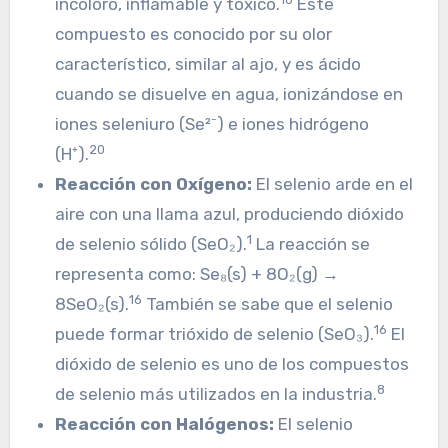
incoloro, inflamable y tóxico.
Este
compuesto es conocido por su olor
característico, similar al ajo, y es ácido
cuando se disuelve en agua, ionizándose en
iones seleniuro (Se²⁻) e iones hidrógeno
20
(H⁺).
Reacción con Oxígeno:
El selenio arde en el
aire con una llama azul, produciendo dióxido
1
de selenio sólido (SeO₂).
La reacción se
representa como: Se₈(s) + 8O₂(g) →
16
8SeO₂(s).
También se sabe que el selenio
16
puede formar trióxido de selenio (SeO₃).
El
dióxido de selenio es uno de los compuestos
8
de selenio más utilizados en la industria.
Reacción con Halógenos:
El selenio