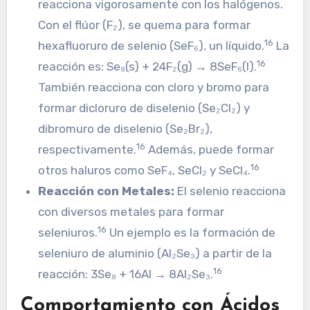
reacciona vigorosamente con los halógenos.
Con el flúor (F₂), se quema para formar
16
hexafluoruro de selenio (SeF₆), un líquido.
La
16
reacción es: Se₈(s) + 24F₂(g) → 8SeF₆(l).
También reacciona con cloro y bromo para
formar dicloruro de diselenio (Se₂Cl₂) y
dibromuro de diselenio (Se₂Br₂),
16
respectivamente.
Además, puede formar
16
otros haluros como SeF₄, SeCl₂ y SeCl₄.
Reacción con Metales:
El selenio reacciona
con diversos metales para formar
16
seleniuros.
Un ejemplo es la formación de
seleniuro de aluminio (Al₂Se₃) a partir de la
16
reacción: 3Se₈ + 16Al → 8Al₂Se₃.
Comportamiento con Ácidos