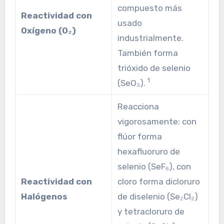
compuesto más
Reactividad con
usado
Oxígeno (O₂)
industrialmente.
También forma
trióxido de selenio
1
(SeO₃).
Reacciona
vigorosamente: con
flúor forma
hexafluoruro de
selenio (SeF₆), con
Reactividad con
cloro forma dicloruro
Halógenos
de diselenio (Se₂Cl₂)
y tetracloruro de