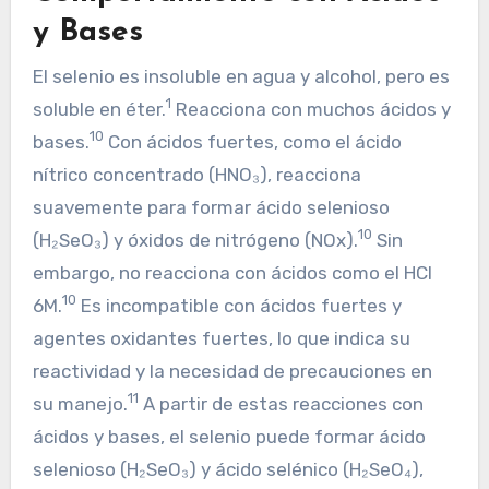
y Bases
El selenio es insoluble en agua y alcohol, pero es
1
soluble en éter.
Reacciona con muchos ácidos y
10
bases.
Con ácidos fuertes, como el ácido
nítrico concentrado (HNO₃), reacciona
suavemente para formar ácido selenioso
10
(H₂SeO₃) y óxidos de nitrógeno (NOx).
Sin
embargo, no reacciona con ácidos como el HCl
10
6M.
Es incompatible con ácidos fuertes y
agentes oxidantes fuertes, lo que indica su
reactividad y la necesidad de precauciones en
11
su manejo.
A partir de estas reacciones con
ácidos y bases, el selenio puede formar ácido
selenioso (H₂SeO₃) y ácido selénico (H₂SeO₄),