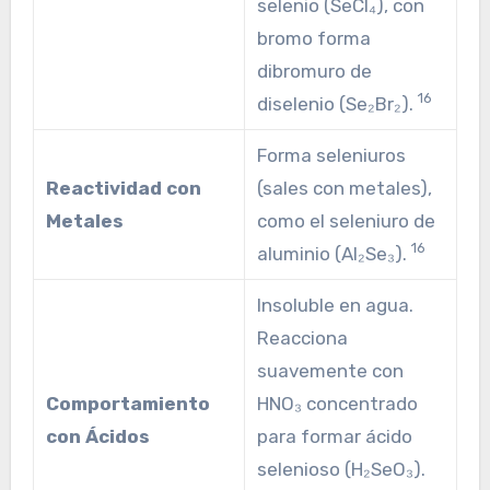
selenio (SeCl₄), con
bromo forma
dibromuro de
16
diselenio (Se₂Br₂).
Forma seleniuros
Reactividad con
(sales con metales),
Metales
como el seleniuro de
16
aluminio (Al₂Se₃).
Insoluble en agua.
Reacciona
suavemente con
Comportamiento
HNO₃ concentrado
con Ácidos
para formar ácido
selenioso (H₂SeO₃).