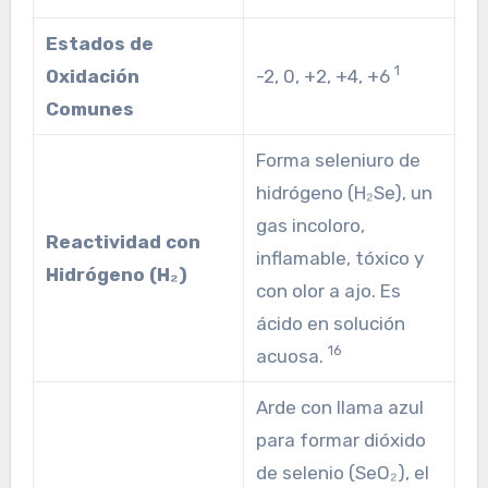
Estados de
1
Oxidación
-2, 0, +2, +4, +6
Comunes
Forma seleniuro de
hidrógeno (H₂Se), un
gas incoloro,
Reactividad con
inflamable, tóxico y
Hidrógeno (H₂)
con olor a ajo. Es
ácido en solución
16
acuosa.
Arde con llama azul
para formar dióxido
de selenio (SeO₂), el