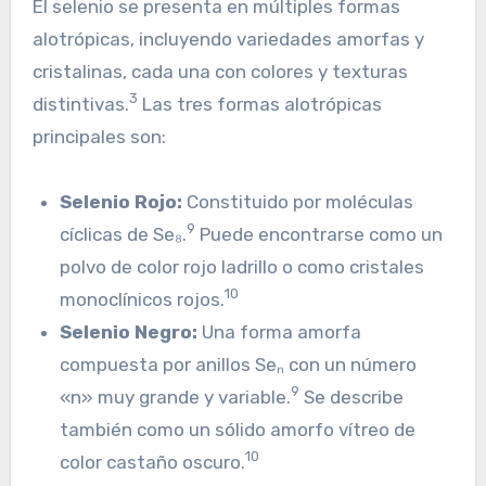
El selenio se presenta en múltiples formas
alotrópicas, incluyendo variedades amorfas y
cristalinas, cada una con colores y texturas
3
distintivas.
Las tres formas alotrópicas
principales son:
Selenio Rojo:
Constituido por moléculas
9
cíclicas de Se₈.
Puede encontrarse como un
polvo de color rojo ladrillo o como cristales
10
monoclínicos rojos.
Selenio Negro:
Una forma amorfa
compuesta por anillos Seₙ con un número
9
«n» muy grande y variable.
Se describe
también como un sólido amorfo vítreo de
10
color castaño oscuro.