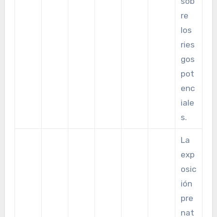
sob
re
los
ries
gos
pot
enc
iale
s.
La
exp
osic
ión
pre
nat