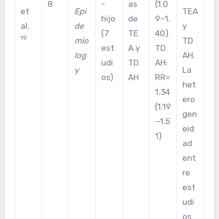
8
-
as
(1.0
et
Epi
TEA
hijo
de
9−1.
al.
de
y
(7
TE
40)
19
mio
TD
est
A y
TD
log
AH.
udi
TD
AH:
y
La
os)
AH
RR=
het
1.34
ero
(1.19
gen
−1.5
eid
1)
ad
ent
re
est
udi
os