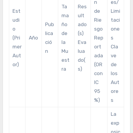
n
es/
Ta
Res
Est
de
Limi
ma
ult
udi
Rie
taci
Pub
ño
ado
o
sgo
one
lica
de
(s)
(Pri
Año
Rep
s
ció
la
Eva
mer
ort
Cla
n
Mu
lua
Aut
ada
ve
est
do(
or)
(OR
de
ra
s)
con
los
IC
Aut
95
ore
%)
s
La
exp
osic