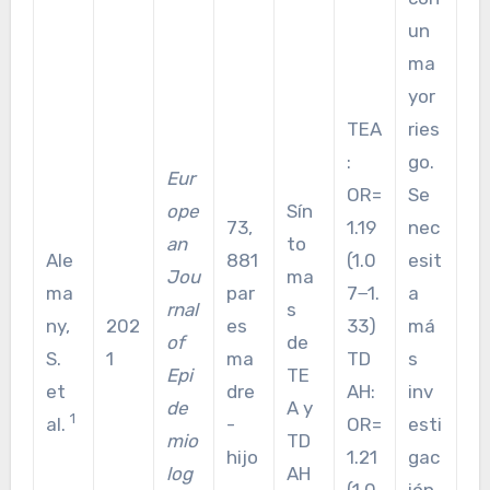
un
ma
yor
TEA
ries
:
go.
Eur
OR=
Se
ope
Sín
73,
1.19
nec
an
to
Ale
881
(1.0
esit
Jou
ma
ma
par
7−1.
a
rnal
s
ny,
202
es
33)
má
of
de
S.
1
ma
TD
s
Epi
TE
et
dre
AH:
inv
de
A y
1
al.
-
OR=
esti
mio
TD
hijo
1.21
gac
log
AH
(1.0
ión