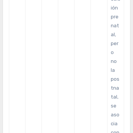
ión
pre
nat
al,
per
o
no
la
pos
tna
tal,
se
aso
cia
con