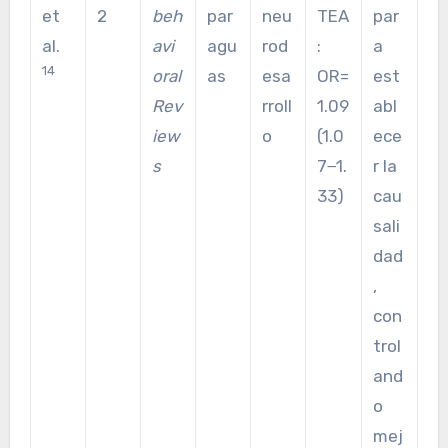
et
2
beh
par
neu
TEA
par
al.
avi
agu
rod
:
a
14
oral
as
esa
OR=
est
Rev
rroll
1.09
abl
iew
o
(1.0
ece
s
7−1.
r la
33)
cau
sali
dad
,
con
trol
and
o
mej