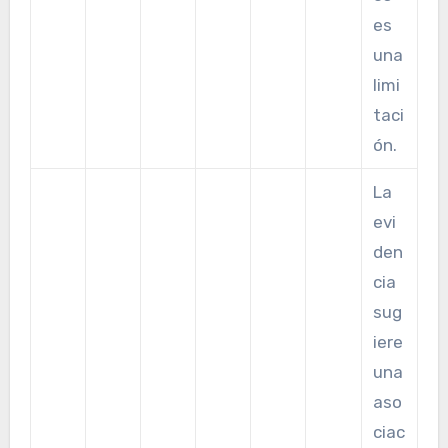
es
una
limi
taci
ón.
La
evi
den
cia
sug
iere
una
aso
ciac