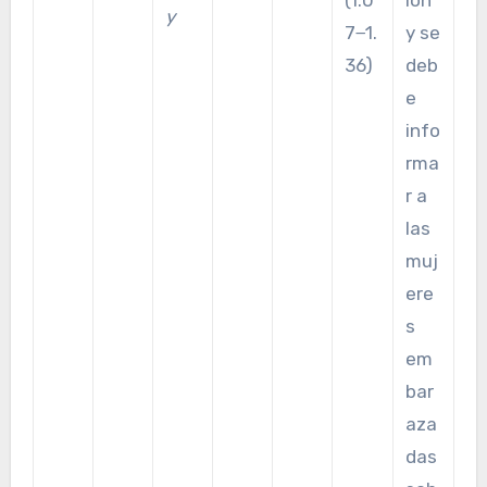
y
7−1.
y se
36)
deb
e
info
rma
r a
las
muj
ere
s
em
bar
aza
das