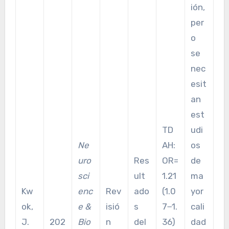
ión,
per
o
se
nec
esit
an
est
TD
udi
Ne
AH:
os
uro
Res
OR=
de
sci
ult
1.21
ma
Kw
enc
Rev
ado
(1.0
yor
ok,
e &
isió
s
7−1.
cali
J.
202
Bio
n
del
36)
dad