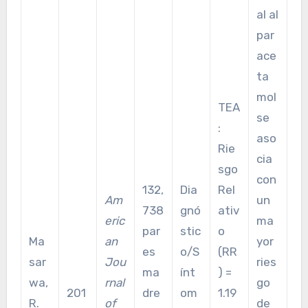
al al
par
ace
ta
mol
TEA
se
:
aso
Rie
cia
sgo
con
132,
Dia
Rel
Am
un
738
gnó
ativ
eric
ma
par
stic
o
Ma
an
yor
es
o/S
(RR
sar
Jou
ries
ma
ínt
) =
wa,
rnal
go
201
dre
om
1.19
R.
of
de