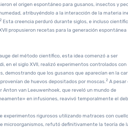
ieron el origen espontáneo para gusanos, insectos y pe
a humedad, atribuyéndolo a la interacción de la materia in
2
Esta creencia perduró durante siglos, e incluso científi
XVII propusieron recetas para la generación espontánea
 auge del método científico, esta idea comenzó a ser
 en el siglo XVII, realizó experimentos controlados con
os, demostrando que los gusanos que aparecían en la ca
2
 provenían de huevos depositados por moscas.
A pesar
 por Anton van Leeuwenhoek, que reveló un mundo de
neamente» en infusiones, reavivó temporalmente el deb
te experimentos rigurosos utilizando matraces con cuell
de microorganismos, refutó definitivamente la teoría de l