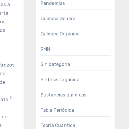
Pandemias
ces a
erte
Química General
cos
 de
Química Orgánica
RMN
Sin categoría
 trozos
rne
Síntesis Orgánica
 de
Sustancias químicas
2
ate.
Tabla Periódica
o de
a
Teoría Cuántica