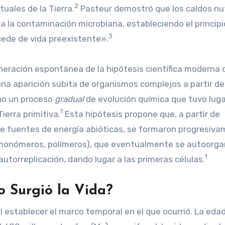
2
uales de la Tierra.
Pasteur demostró que los caldos nut
a la contaminación microbiana, estableciendo el principi
3
cede de vida preexistente».
eneración espontánea de la hipótesis científica moderna 
una aparición súbita de organismos complejos a partir de
ino un proceso
gradual
de evolución química que tuvo luga
1
ierra primitiva.
Esta hipótesis propone que, a partir de
o de fuentes de energía abióticas, se formaron progresiv
monómeros, polímeros), que eventualmente se autoorga
1
orreplicación, dando lugar a las primeras células.
o Surgió la Vida?
l establecer el marco temporal en el que ocurrió. La edad