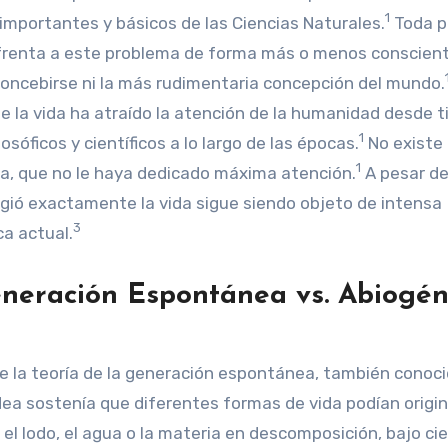
1
importantes y básicos de las Ciencias Naturales.
Toda p
nfrenta a este problema de forma más o menos conscient
concebirse ni la más rudimentaria concepción del mundo.
de la vida ha atraído la atención de la humanidad desde 
1
sóficos y científicos a lo largo de las épocas.
No existe
1
alla, que no le haya dedicado máxima atención.
A pesar de
rgió exactamente la vida sigue siendo objeto de intensa
3
ca actual.
Generación Espontánea vs. Abiogén
e la teoría de la generación espontánea, también conoc
dea sostenía que diferentes formas de vida podían origi
el lodo, el agua o la materia en descomposición, bajo ci