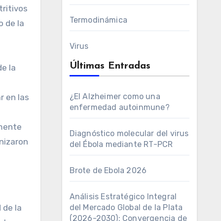
ritivos
Termodinámica
o de la
Virus
Últimas Entradas
de la
¿El Alzheimer como una
r en las
enfermedad autoinmune?
amente
Diagnóstico molecular del virus
nizaron
del Ébola mediante RT-PCR
Brote de Ebola 2026
Análisis Estratégico Integral
 de la
del Mercado Global de la Plata
(2026-2030): Convergencia de