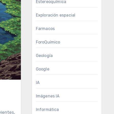
Estereoquímica
Exploración espacial
Farmacos
ForoQuímico
Geología
Google
IA
Imágenes IA
Informática
vientes,