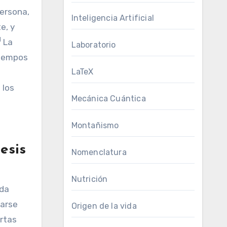
ersona,
Inteligencia Artificial
e, y
1
La
Laboratorio
tiempos
LaTeX
 los
Mecánica Cuántica
Montañismo
esis
Nomenclatura
Nutrición
ida
narse
Origen de la vida
ertas