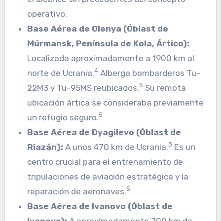
operativo.
Base Aérea de Olenya (Óblast de
Múrmansk, Península de Kola, Ártico):
Localizada aproximadamente a 1900 km al
4
norte de Ucrania.
Alberga bombarderos Tu-
5
22M3 y Tu-95MS reubicados.
Su remota
ubicación ártica se consideraba previamente
5
un refugio seguro.
Base Aérea de Dyagilevo (Óblast de
3
Riazán):
A unos 470 km de Ucrania.
Es un
centro crucial para el entrenamiento de
tripulaciones de aviación estratégica y la
5
reparación de aeronaves.
Base Aérea de Ivanovo (Óblast de
Ivanovo):
A aproximadamente 700 km de