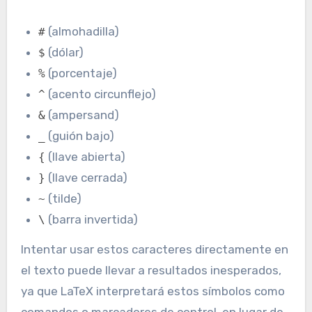
(almohadilla)
#
(dólar)
$
(porcentaje)
%
(acento circunflejo)
^
(ampersand)
&
(guión bajo)
_
(llave abierta)
{
(llave cerrada)
}
(tilde)
~
(barra invertida)
\
Intentar usar estos caracteres directamente en
el texto puede llevar a resultados inesperados,
ya que LaTeX interpretará estos símbolos como
comandos o marcadores de control, en lugar de