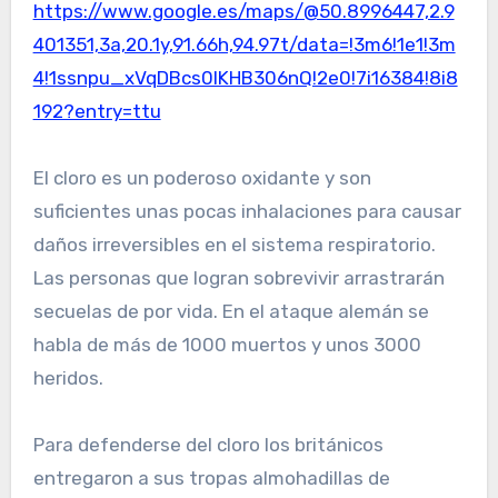
https://www.google.es/maps/@50.8996447,2.9
401351,3a,20.1y,91.66h,94.97t/data=!3m6!1e1!3m
4!1ssnpu_xVqDBcs0lKHB306nQ!2e0!7i16384!8i8
192?entry=ttu
El cloro es un poderoso oxidante y son
suficientes unas pocas inhalaciones para causar
daños irreversibles en el sistema respiratorio.
Las personas que logran sobrevivir arrastrarán
secuelas de por vida. En el ataque alemán se
habla de más de 1000 muertos y unos 3000
heridos.
Para defenderse del cloro los británicos
entregaron a sus tropas almohadillas de