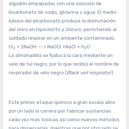
algodón empapadas con una solución de
bicarbonato de sodio, glicerina y agua. El medio
básico del bicarbonato produce la dismutación
del cloro en hipoclorito y cloruro, permitiendo al
soldado respirar en un ambiente contaminado.
Cl
+ 2NaOH —–> NaOCl +NaCl + H
O
2
2
La almohadilla se fijaba a la cara mediante un
velo de tul negro, por lo que recibió el nombre de
respirador de velo negro (
Black veil respirator
).
Este primer ataque químico a gran escala abre
por un lado la carrera por fabricar sustancias
cada vez más tóxicas así como nuevos métodos
para dispersarlas, mientras que por otro lado se