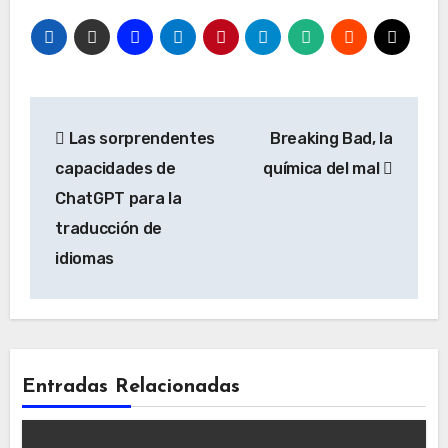
Navegación
Las sorprendentes
Breaking Bad, la
de
capacidades de
química del mal
entradas
ChatGPT para la
traducción de
idiomas
Entradas Relacionadas