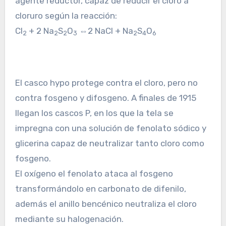
agente reductor, capaz de reducir el cloro a
cloruro según la reacción:
Cl
+ 2 Na
S
O
⇔2 NaCl + Na
S
O
2
2
2
3
2
4
6
El casco hypo protege contra el cloro, pero no
contra fosgeno y difosgeno. A finales de 1915
llegan los cascos P, en los que la tela se
impregna con una solución de fenolato sódico y
glicerina capaz de neutralizar tanto cloro como
fosgeno.
El oxígeno el fenolato ataca al fosgeno
transformándolo en carbonato de difenilo,
además el anillo bencénico neutraliza el cloro
mediante su halogenación.