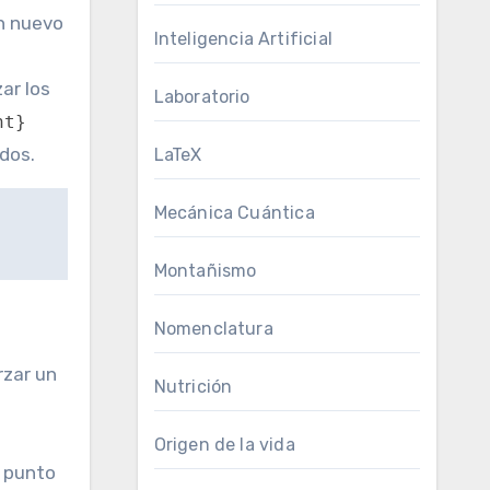
un nuevo
Inteligencia Artificial
ar los
Laboratorio
nt}
dos.
LaTeX
Mecánica Cuántica
Montañismo
Nomenclatura
rzar un
Nutrición
Origen de la vida
l punto