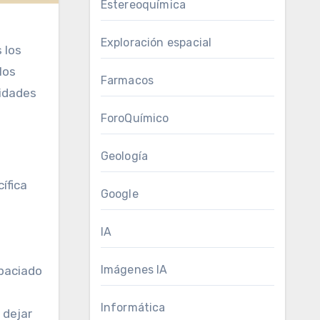
Estereoquímica
Exploración espacial
 los
los
Farmacos
sidades
ForoQuímico
Geología
ífica
Google
IA
Imágenes IA
spaciado
Informática
 dejar