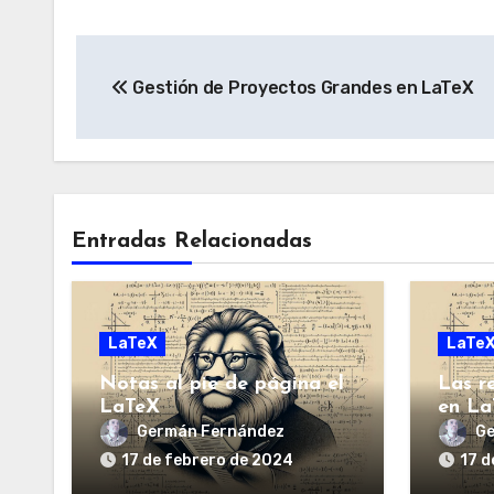
Navegación
Gestión de Proyectos Grandes en LaTeX
de
entradas
Entradas Relacionadas
LaTeX
LaTe
Notas al pie de página el
Las r
LaTeX
en La
Germán Fernández
Ge
17 de febrero de 2024
17 d