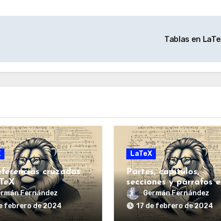
Tablas en LaT
X
LaTeX
eferencias cruzadas
Partes, capítulos,
TeX
secciones y párrafos e
LaTeX
rmán Fernández
Germán Fernández
e febrero de 2024
17 de febrero de 2024